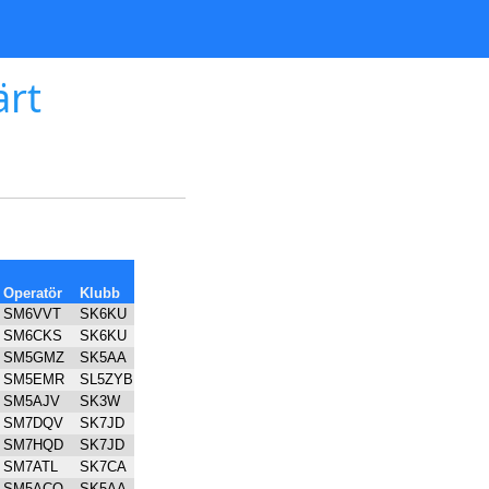
ärt
Operatör
Klubb
SM6VVT
SK6KU
SM6CKS
SK6KU
SM5GMZ
SK5AA
SM5EMR
SL5ZYB
SM5AJV
SK3W
SM7DQV
SK7JD
SM7HQD
SK7JD
SM7ATL
SK7CA
SM5ACQ
SK5AA