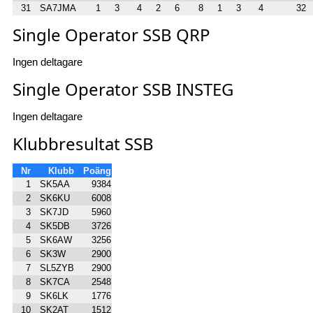
31
SA7JMA
1
3
4
2
6
8
1
3
4
32
Single Operator SSB QRP
Ingen deltagare
Single Operator SSB INSTEG
Ingen deltagare
Klubbresultat SSB
Nr
Klubb
Poäng
1
SK5AA
9384
2
SK6KU
6008
3
SK7JD
5960
4
SK5DB
3726
5
SK6AW
3256
6
SK3W
2900
7
SL5ZYB
2900
8
SK7CA
2548
9
SK6LK
1776
10
SK2AT
1512