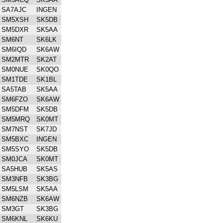
SA7AJC
INGEN
SM5XSH
SK5DB
SM5DXR
SK5AA
SM6NT
SK6LK
SM6IQD
SK6AW
SM2MTR
SK2AT
SM0NUE
SK0QO
SM1TDE
SK1BL
SA5TAB
SK5AA
SM6FZO
SK6AW
SM5DFM
SK5DB
SM5MRQ
SK0MT
SM7NST
SK7JD
SM5BXC
INGEN
SM5SYO
SK5DB
SM0JCA
SK0MT
SA5HUB
SK5AS
SM3NFB
SK3BG
SM5LSM
SK5AA
SM6NZB
SK6AW
SM3GT
SK3BG
SM6KNL
SK6KU