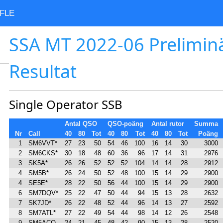
FLE
SSA MT 2022-06 Prelimin
Resultat
Single Operator SSB
Antal QSO
QSO-poäng
Antal rutor
Summa
Nr
Call
40
80
Tot
40
80
Tot
40
80
Tot
Poäng
1
SM6VVT*
27
23
50
54
46
100
16
14
30
3000
2
SM6CKS*
30
18
48
60
36
96
17
14
31
2976
3
SK5A*
26
26
52
52
52
104
14
14
28
2912
4
SM5B*
26
24
50
52
48
100
15
14
29
2900
4
SE5E*
28
22
50
56
44
100
15
14
29
2900
6
SM7DQV*
25
22
47
50
44
94
15
13
28
2632
7
SK7JD*
26
22
48
52
44
96
14
13
27
2592
8
SM7ATL*
27
22
49
54
44
98
14
12
26
2548
9
SM5ACQ
24
21
45
48
42
90
15
13
28
2520