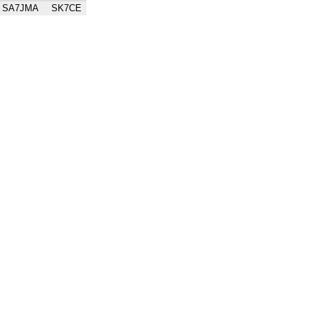
SA7JMA
SK7CE