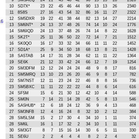
10
SD7X*
23
22
45
46
44
90
13
13
26
2340
11
8S8S
27
16
43
54
32
86
16
11
27
2322
12
SM5DXR
19
22
41
38
44
82
13
14
27
2214
16
13
SM6NT*
24
13
37
48
26
74
14
10
24
1776
14
SM6IQD
24
13
37
48
26
74
14
8
22
1628
15
SK2T*
25
11
36
50
22
72
14
7
21
1512
16
SK0QO
16
17
33
32
34
66
11
11
22
1452
17
SD1A*
25
9
34
50
18
68
13
8
21
1428
18
SA5TAB
14
17
31
28
34
62
11
11
22
1364
19
SE6K
21
12
33
42
24
66
12
7
19
1254
20
SM3DFM
12
12
24
24
24
48
9
8
17
816
21
SM5MRQ
13
10
23
26
20
46
9
8
17
782
22
SM7NST
12
11
23
24
22
46
8
8
16
736
23
SM5BXC
11
11
22
22
22
44
8
6
14
616
24
SF5M
15
6
21
30
12
42
10
4
14
588
25
SM0N
7
14
21
14
28
42
5
8
13
546
26
SA5HUB*
12
6
18
24
12
36
9
4
13
468
27
SM3NFB
12
4
16
24
8
32
10
2
12
384
28
SM5LSM
15
2
17
30
4
34
10
1
11
374
28
SM6L
16
1
17
32
2
34
10
1
11
374
30
SM3GT
8
7
15
16
14
30
6
5
11
330
31
SE6U
2
2
4
4
4
8
2
2
4
32