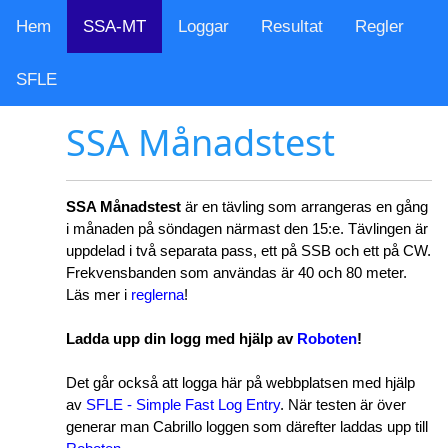
Hem
SSA-MT
Loggar
Resultat
Regler
SFLE
SSA Månadstest
SSA Månadstest
är en tävling som arrangeras en gång
i månaden på söndagen närmast den 15:e. Tävlingen är
uppdelad i två separata pass, ett på SSB och ett på CW.
Frekvensbanden som användas är 40 och 80 meter.
Läs mer i
reglerna
!
Ladda upp din logg med hjälp av
Roboten
!
Det går också att logga här på webbplatsen med hjälp
av
SFLE - Simple Fast Log Entry
. När testen är över
generar man Cabrillo loggen som därefter laddas upp till