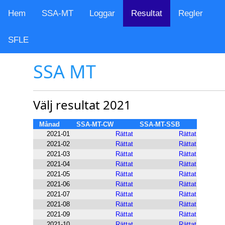
Hem
SSA-MT
Loggar
Resultat
Regler
SFLE
SSA MT
Välj resultat 2021
Månad
SSA-MT-CW
SSA-MT-SSB
2021-01
Rättat
Rättat
2021-02
Rättat
Rättat
2021-03
Rättat
Rättat
2021-04
Rättat
Rättat
2021-05
Rättat
Rättat
2021-06
Rättat
Rättat
2021-07
Rättat
Rättat
2021-08
Rättat
Rättat
2021-09
Rättat
Rättat
2021-10
Rättat
Rättat