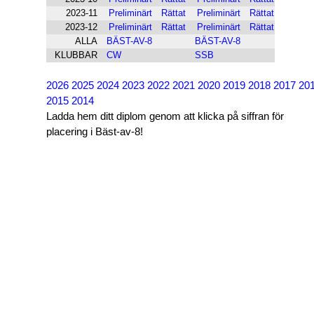
2023-11
Preliminärt
Rättat
Preliminärt
Rättat
2023-12
Preliminärt
Rättat
Preliminärt
Rättat
ALLA
BÄST-AV-8
BÄST-AV-8
KLUBBAR
CW
SSB
2026
2025
2024
2023
2022
2021
2020
2019
2018
2017
20
2015
2014
Ladda hem ditt diplom genom att klicka på siffran för
placering i Bäst-av-8!