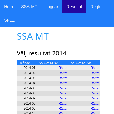
Hem
SSA-MT
Loggar
Resultat
Regler
SFLE
SSA MT
Välj resultat 2014
Månad
SSA-MT-CW
SSA-MT-SSB
2014-01
Rättat
Rättat
2014-02
Rättat
Rättat
2014-03
Rättat
Rättat
2014-04
Rättat
Rättat
2014-05
Rättat
Rättat
2014-06
Rättat
Rättat
2014-07
Rättat
Rättat
2014-08
Rättat
Rättat
2014-09
Rättat
Rättat
2014-10
Rättat
Rättat