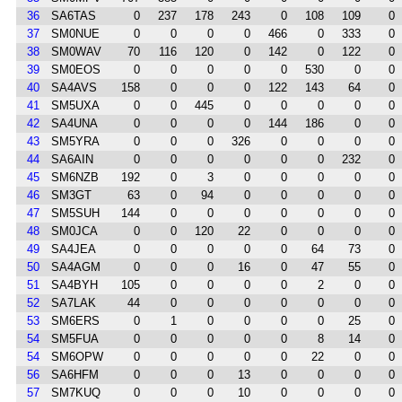
36
SA6TAS
0
237
178
243
0
108
109
0
37
SM0NUE
0
0
0
0
466
0
333
0
38
SM0WAV
70
116
120
0
142
0
122
0
39
SM0EOS
0
0
0
0
0
530
0
0
40
SA4AVS
158
0
0
0
122
143
64
0
41
SM5UXA
0
0
445
0
0
0
0
0
42
SA4UNA
0
0
0
0
144
186
0
0
43
SM5YRA
0
0
0
326
0
0
0
0
44
SA6AIN
0
0
0
0
0
0
232
0
45
SM6NZB
192
0
3
0
0
0
0
0
46
SM3GT
63
0
94
0
0
0
0
0
47
SM5SUH
144
0
0
0
0
0
0
0
48
SM0JCA
0
0
120
22
0
0
0
0
49
SA4JEA
0
0
0
0
0
64
73
0
50
SA4AGM
0
0
0
16
0
47
55
0
51
SA4BYH
105
0
0
0
0
2
0
0
52
SA7LAK
44
0
0
0
0
0
0
0
53
SM6ERS
0
1
0
0
0
0
25
0
54
SM5FUA
0
0
0
0
0
8
14
0
54
SM6OPW
0
0
0
0
0
22
0
0
56
SA6HFM
0
0
0
13
0
0
0
0
57
SM7KUQ
0
0
0
10
0
0
0
0