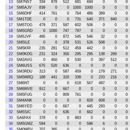
13
SM7NST
334
878
512
681
694
0
0
0
14
SM5AJV
839
0
0
1000
1000
0
0
0
15
SM6DHF
414
761
0
764
486
389
0
0
16
SM1TDE
0
0
0
731
640
371
840
0
17
SM5TOG
479
371
587
602
506
0
0
0
18
SM5GRD
0
1000
747
797
0
0
0
0
19
SM5JVF
495
0
872
545
546
32
0
0
20
SM5ILE
0
0
378
531
526
508
0
0
21
SM5KRI
235
281
512
459
442
0
0
0
22
SM0KDG
231
324
356
295
295
138
289
0
23
SM2AVG
0
450
0
530
0
397
512
0
24
SM6USS
675
520
636
0
0
0
0
0
25
SM3RDU
313
0
587
459
0
179
271
0
26
SM5MRQ
188
441
320
338
0
233
216
0
27
SM6NT
0
0
0
618
567
497
0
0
28
SM6MVE
912
0
667
0
0
0
0
0
29
SM5FUG
0
0
809
761
0
0
0
0
30
SM4ANK
0
0
0
0
828
608
0
0
31
SM6YED
0
0
667
0
445
293
0
0
32
SM5SIC
0
0
636
0
662
0
0
0
33
SA6FAX
378
0
0
883
0
6
0
0
34
SM5GMZ
594
0
0
0
596
6
0
0
35
SM0MPV
707
385
0
0
0
0
0
0