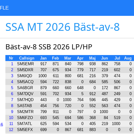
FLE
SSA MT 2026 Bäst-av-8
Bäst-av-8 SSB 2026 LP/HP
Nr
Callsign
Jan
Feb
Mar
Apr
Maj
Jun
Jul
Aug
1
SM5EMR
917
871
840
798
938
862
758
0
2
SM5DXR
707
675
934
779
717
219
602
0
3
SM6IQD
1000
611
800
681
216
379
474
0
4
SM5ACQ
594
722
838
0
684
585
506
0
5
SA6BGR
879
660
660
648
0
172
867
0
6
SM7DQV
591
702
934
5
912
487
249
0
7
SM7HQD
443
0
1000
764
596
445
429
0
8
SA5TAB
454
756
720
0
552
563
474
0
9
SM2MTR
799
911
0
797
0
1000
0
0
10
SM6FZO
693
545
694
586
368
84
519
0
11
SM7ATL
625
594
534
0
405
219
1000
0
16
12
SM5EFX
699
0
867
681
883
0
0
0