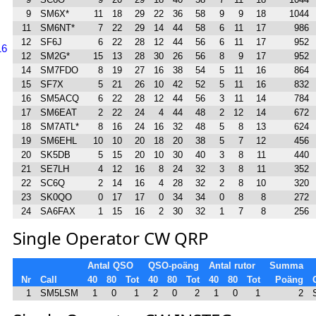
9
SM6X*
11
18
29
22
36
58
9
9
18
1044
11
SM6NT*
7
22
29
14
44
58
6
11
17
986
12
SF6J
6
22
28
12
44
56
6
11
17
952
16
12
SM2G*
15
13
28
30
26
56
8
9
17
952
14
SM7FDO
8
19
27
16
38
54
5
11
16
864
15
SF7X
5
21
26
10
42
52
5
11
16
832
16
SM5ACQ
6
22
28
12
44
56
3
11
14
784
17
SM6EAT
2
22
24
4
44
48
2
12
14
672
18
SM7ATL*
8
16
24
16
32
48
5
8
13
624
19
SM6EHL
10
10
20
18
20
38
5
7
12
456
20
SK5DB
5
15
20
10
30
40
3
8
11
440
21
SE7LH
4
12
16
8
24
32
3
8
11
352
22
SC6Q
2
14
16
4
28
32
2
8
10
320
23
SK0QO
0
17
17
0
34
34
0
8
8
272
24
SA6FAX
1
15
16
2
30
32
1
7
8
256
Single Operator CW QRP
Antal QSO
QSO-poäng
Antal rutor
Summa
Nr
Call
40
80
Tot
40
80
Tot
40
80
Tot
Poäng
1
SM5LSM
1
0
1
2
0
2
1
0
1
2