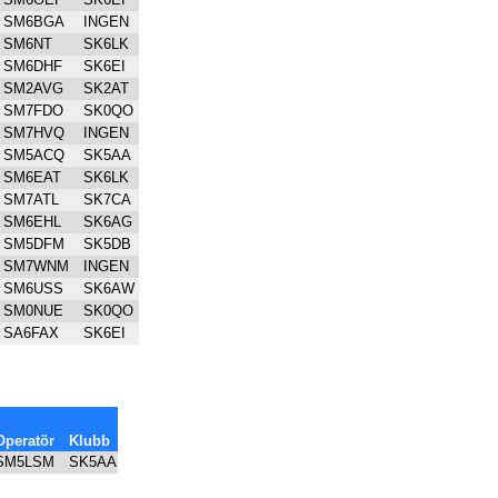
SM6BGA
INGEN
SM6NT
SK6LK
SM6DHF
SK6EI
SM2AVG
SK2AT
SM7FDO
SK0QO
SM7HVQ
INGEN
SM5ACQ
SK5AA
SM6EAT
SK6LK
SM7ATL
SK7CA
SM6EHL
SK6AG
SM5DFM
SK5DB
SM7WNM
INGEN
SM6USS
SK6AW
SM0NUE
SK0QO
SA6FAX
SK6EI
Operatör
Klubb
SM5LSM
SK5AA