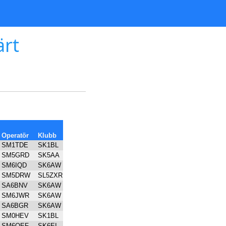
ärt
Operatör
Klubb
SM1TDE
SK1BL
SM5GRD
SK5AA
SM6IQD
SK6AW
SM5DRW
SL5ZXR
SA6BNV
SK6AW
SM6JWR
SK6AW
SA6BGR
SK6AW
SM0HEV
SK1BL
SM6OEF
SK6EI