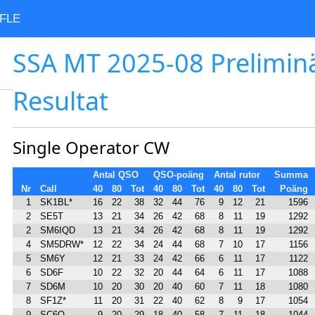
FLE
SSA MT 2025-08 Prelimin
Resultat
Single Operator CW
Antal QSO
QSO-poäng
Antal rutor
Summa
Nr
Call
40
80
Tot
40
80
Tot
40
80
Tot
Poäng
1
SK1BL*
16
22
38
32
44
76
9
12
21
1596
2
SE5T
13
21
34
26
42
68
8
11
19
1292
2
SM6IQD
13
21
34
26
42
68
8
11
19
1292
4
SM5DRW*
12
22
34
24
44
68
7
10
17
1156
5
SM6Y
12
21
33
24
42
66
6
11
17
1122
6
SD6F
10
22
32
20
44
64
6
11
17
1088
7
SD6M
10
20
30
20
40
60
7
11
18
1080
8
SF1Z*
11
20
31
22
40
62
8
9
17
1054
9
SC6O
9
20
29
18
40
58
7
11
18
1044