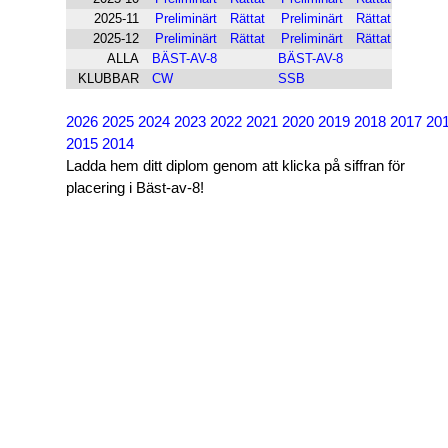
2025-11
Preliminärt
Rättat
Preliminärt
Rättat
2025-12
Preliminärt
Rättat
Preliminärt
Rättat
ALLA
BÄST-AV-8
BÄST-AV-8
KLUBBAR
CW
SSB
2026
2025
2024
2023
2022
2021
2020
2019
2018
2017
20
2015
2014
Ladda hem ditt diplom genom att klicka på siffran för
placering i Bäst-av-8!