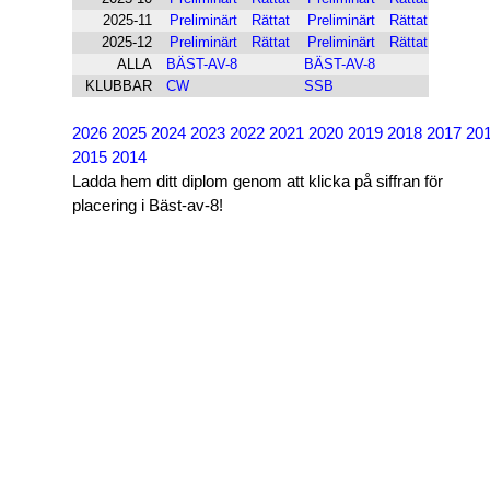
2025-11
Preliminärt
Rättat
Preliminärt
Rättat
2025-12
Preliminärt
Rättat
Preliminärt
Rättat
ALLA
BÄST-AV-8
BÄST-AV-8
KLUBBAR
CW
SSB
2026
2025
2024
2023
2022
2021
2020
2019
2018
2017
20
2015
2014
Ladda hem ditt diplom genom att klicka på siffran för
placering i Bäst-av-8!