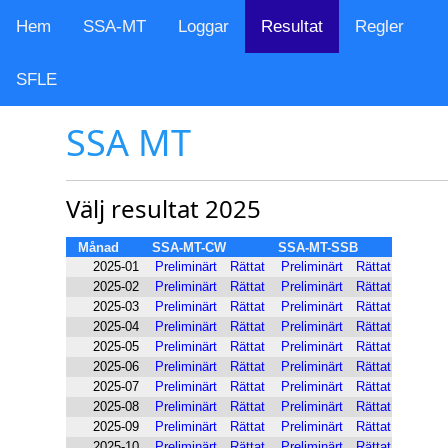
Hem
SSA-MT
Loggar
Resultat
Regler
SFLE
SSA MT
Välj resultat 2025
Månad
SSA-MT-CW
SSA-MT-SSB
2025-01
Preliminärt
Rättat
Preliminärt
Rättat
2025-02
Preliminärt
Rättat
Preliminärt
Rättat
2025-03
Preliminärt
Rättat
Preliminärt
Rättat
2025-04
Preliminärt
Rättat
Preliminärt
Rättat
2025-05
Preliminärt
Rättat
Preliminärt
Rättat
2025-06
Preliminärt
Rättat
Preliminärt
Rättat
2025-07
Preliminärt
Rättat
Preliminärt
Rättat
2025-08
Preliminärt
Rättat
Preliminärt
Rättat
2025-09
Preliminärt
Rättat
Preliminärt
Rättat
2025-10
Preliminärt
Rättat
Preliminärt
Rättat