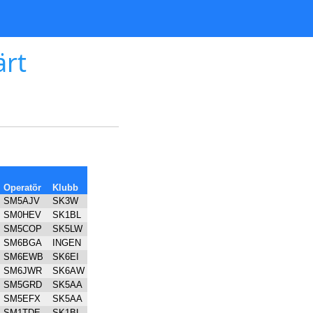
ärt
Operatör
Klubb
SM5AJV
SK3W
SM0HEV
SK1BL
SM5COP
SK5LW
SM6BGA
INGEN
SM6EWB
SK6EI
SM6JWR
SK6AW
SM5GRD
SK5AA
SM5EFX
SK5AA
SM1TDE
SK1BL