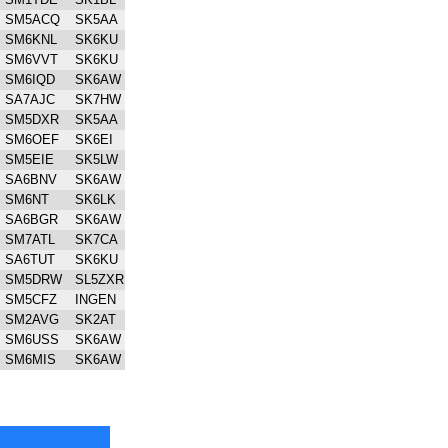
SM5ACQ
SK5AA
SM6KNL
SK6KU
SM6VVT
SK6KU
SM6IQD
SK6AW
SA7AJC
SK7HW
SM5DXR
SK5AA
SM6OEF
SK6EI
SM5EIE
SK5LW
SA6BNV
SK6AW
SM6NT
SK6LK
SA6BGR
SK6AW
SM7ATL
SK7CA
SA6TUT
SK6KU
SM5DRW
SL5ZXR
SM5CFZ
INGEN
SM2AVG
SK2AT
SM6USS
SK6AW
SM6MIS
SK6AW