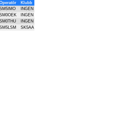
Operatör
Klubb
SM5IMO
INGEN
SM0OEK
INGEN
SM0THU
INGEN
SM5LSM
SK5AA