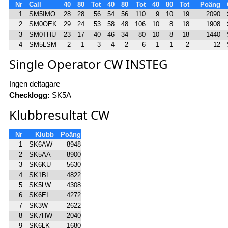
Nr
Call
40
80
Tot
40
80
Tot
40
80
Tot
Poäng
1
SM5IMO
28
28
56
54
56
110
9
10
19
2090
2
SM0OEK
29
24
53
58
48
106
10
8
18
1908
3
SM0THU
23
17
40
46
34
80
10
8
18
1440
4
SM5LSM
2
1
3
4
2
6
1
1
2
12
Single Operator CW INSTEG
Ingen deltagare
Checklogg:
SK5A
Klubbresultat CW
Nr
Klubb
Poäng
1
SK6AW
8948
2
SK5AA
8900
3
SK6KU
5630
4
SK1BL
4822
5
SK5LW
4308
6
SK6EI
4272
7
SK3W
2622
8
SK7HW
2040
9
SK6LK
1680