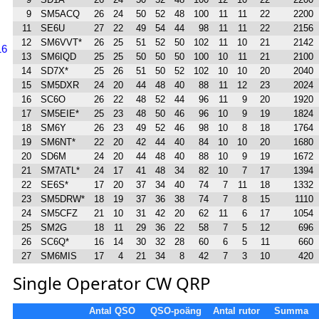
9
SM5ACQ
26
24
50
52
48
100
11
11
22
2200
11
SE6U
27
22
49
54
44
98
11
11
22
2156
12
SM6VVT*
26
25
51
52
50
102
11
10
21
2142
16
13
SM6IQD
25
25
50
50
50
100
10
11
21
2100
14
SD7X*
25
26
51
50
52
102
10
10
20
2040
15
SM5DXR
24
20
44
48
40
88
11
12
23
2024
16
SC6O
26
22
48
52
44
96
11
9
20
1920
17
SM5EIE*
25
23
48
50
46
96
10
9
19
1824
18
SM6Y
26
23
49
52
46
98
10
8
18
1764
19
SM6NT*
22
20
42
44
40
84
10
10
20
1680
20
SD6M
24
20
44
48
40
88
10
9
19
1672
21
SM7ATL*
24
17
41
48
34
82
10
7
17
1394
22
SE6S*
17
20
37
34
40
74
7
11
18
1332
23
SM5DRW*
18
19
37
36
38
74
7
8
15
1110
24
SM5CFZ
21
10
31
42
20
62
11
6
17
1054
25
SM2G
18
11
29
36
22
58
7
5
12
696
26
SC6Q*
16
14
30
32
28
60
6
5
11
660
27
SM6MIS
17
4
21
34
8
42
7
3
10
420
Single Operator CW QRP
Antal QSO
QSO-poäng
Antal rutor
Summa