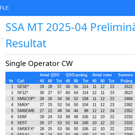
FLE
SSA MT 2025-04 Prelimin
Resultat
Single Operator CW
Antal QSO
QSO-poäng
Antal rutor
Summa
Nr
Call
40
80
Tot
40
80
Tot
40
80
Tot
Poäng
1
SE5E*
29
28
57
58
56
114
11
12
23
2622
1
SF1Z*
30
27
57
60
54
114
12
11
23
2622
3
SM5COP*
28
26
54
56
52
108
11
12
23
2484
4
SM6X*
27
25
52
54
50
104
11
12
23
2392
5
SM6EWB
27
22
49
54
44
98
12
12
24
2352
6
SD6F
29
24
53
58
48
106
12
10
22
2332
6
SE5T
26
27
53
52
54
106
10
12
22
2332
6
SM5EFX*
28
25
53
56
50
106
12
10
22
2332
9
SD1A*
26
24
50
52
48
100
12
10
22
2200