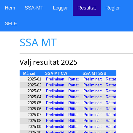
Hem
SSA-MT
Loggar
Resultat
Regler
SFLE
SSA MT
Välj resultat 2025
Månad
SSA-MT-CW
SSA-MT-SSB
2025-01
Preliminärt
Rättat
Preliminärt
Rättat
2025-02
Preliminärt
Rättat
Preliminärt
Rättat
2025-03
Preliminärt
Rättat
Preliminärt
Rättat
2025-04
Preliminärt
Rättat
Preliminärt
Rättat
2025-05
Preliminärt
Rättat
Preliminärt
Rättat
2025-06
Preliminärt
Rättat
Preliminärt
Rättat
2025-07
Preliminärt
Rättat
Preliminärt
Rättat
2025-08
Preliminärt
Rättat
Preliminärt
Rättat
2025-09
Preliminärt
Rättat
Preliminärt
Rättat
2025-10
Preliminärt
Rättat
Preliminärt
Rättat