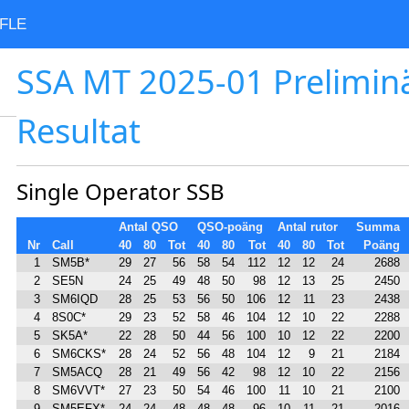
FLE
SSA MT 2025-01 Prelimin
Resultat
Single Operator SSB
Antal QSO
QSO-poäng
Antal rutor
Summa
Nr
Call
40
80
Tot
40
80
Tot
40
80
Tot
Poäng
1
SM5B*
29
27
56
58
54
112
12
12
24
2688
2
SE5N
24
25
49
48
50
98
12
13
25
2450
3
SM6IQD
28
25
53
56
50
106
12
11
23
2438
4
8S0C*
29
23
52
58
46
104
12
10
22
2288
5
SK5A*
22
28
50
44
56
100
10
12
22
2200
6
SM6CKS*
28
24
52
56
48
104
12
9
21
2184
7
SM5ACQ
28
21
49
56
42
98
12
10
22
2156
8
SM6VVT*
27
23
50
54
46
100
11
10
21
2100
9
SM5EFX*
24
24
48
48
48
96
10
11
21
2016