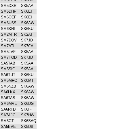
SM5DXR
SK5AA
SM6DHF
SK6EI
SM6OEF
SK6EI
SM6USS
SK6AW
SM6KNL
SK6KU
SM2MTR
SK2AT
SM7DQV
SK7JD
SM7ATL
SK7CA
SM5JVF
SK5AA
SM7HQD
SK7JD
SA5TAB
SK5AA
SM5SIC
SK5AA
SA6TUT
SK6KU
SM5MRQ
SK0MT
SM6NZB
SK6AW
SA6LKX
SK6AW
SA6TAS
SK6AW
SM6MVE
SK6DG
SA6RTD
SK6IF
SA7AJC
SK7HW
SM3GT
SK6SAQ
SA5BVE
SK5DB