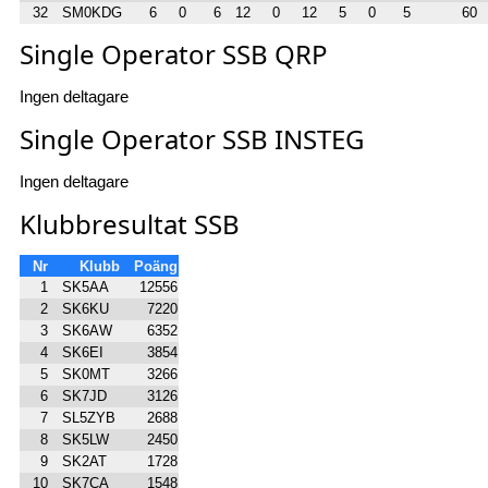
32
SM0KDG
6
0
6
12
0
12
5
0
5
60
Single Operator SSB QRP
Ingen deltagare
Single Operator SSB INSTEG
Ingen deltagare
Klubbresultat SSB
Nr
Klubb
Poäng
1
SK5AA
12556
2
SK6KU
7220
3
SK6AW
6352
4
SK6EI
3854
5
SK0MT
3266
6
SK7JD
3126
7
SL5ZYB
2688
8
SK5LW
2450
9
SK2AT
1728
10
SK7CA
1548