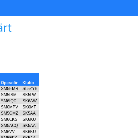
ärt
Operatör
Klubb
SM5EMR
SL5ZYB
SM5ISM
SK5LW
SM6IQD
SK6AW
SM0MPV
SK0MT
SM5GMZ
SK5AA
SM6CKS
SK6KU
SM5ACQ
SK5AA
SM6VVT
SK6KU
SM5EFX
SK5AA