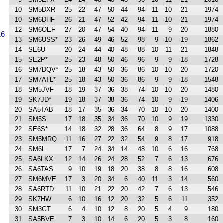
10
SM5DXR
25
22
47
50
44
94
11
10
21
1974
10
SM6DHF
26
21
47
52
42
94
11
10
21
1974
12
SM6OEF
27
20
47
54
40
94
11
9
20
1880
16
13
SM6USS*
23
26
49
46
52
98
9
10
19
1862
14
SE6U
20
24
44
40
48
88
10
11
21
1848
15
SE2P*
25
23
48
50
46
96
9
9
18
1728
16
SM7DQV*
25
18
43
50
36
86
10
10
20
1720
17
SM7ATL*
25
18
43
50
36
86
9
9
18
1548
18
SM5JVF
18
19
37
36
38
74
10
10
20
1480
19
SK7JD*
19
18
37
38
36
74
10
9
19
1406
20
SA5TAB
18
17
35
36
34
70
10
10
20
1400
21
SM5S
17
18
35
34
36
70
10
9
19
1330
22
SE6S*
14
18
32
28
36
64
8
9
17
1088
23
SM5MRQ
11
16
27
22
32
54
9
8
17
918
24
SM6L
17
7
24
34
14
48
10
6
16
768
25
SA6LKX
12
14
26
24
28
52
7
6
13
676
26
SA6TAS
9
10
19
18
20
38
8
8
16
608
27
SM6MVE
17
3
20
34
6
40
11
3
14
560
28
SA6RTD
11
10
21
22
20
42
7
6
13
546
29
SK7HW
6
10
16
12
20
32
5
6
11
352
30
SM3GT
6
4
10
12
8
20
5
4
9
180
31
SA5BVE
7
3
10
14
6
20
5
3
8
160