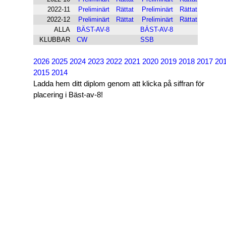
2022-11
Preliminärt
Rättat
Preliminärt
Rättat
2022-12
Preliminärt
Rättat
Preliminärt
Rättat
ALLA
BÄST-AV-8
BÄST-AV-8
KLUBBAR
CW
SSB
2026
2025
2024
2023
2022
2021
2020
2019
2018
2017
20
2015
2014
Ladda hem ditt diplom genom att klicka på siffran för
placering i Bäst-av-8!