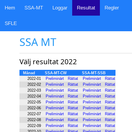
Hem
SSA-MT
Loggar
Resultat
Regler
SFLE
SSA MT
Välj resultat 2022
Månad
SSA-MT-CW
SSA-MT-SSB
2022-01
Preliminärt
Rättat
Preliminärt
Rättat
2022-02
Preliminärt
Rättat
Preliminärt
Rättat
2022-03
Preliminärt
Rättat
Preliminärt
Rättat
2022-04
Preliminärt
Rättat
Preliminärt
Rättat
2022-05
Preliminärt
Rättat
Preliminärt
Rättat
2022-06
Preliminärt
Rättat
Preliminärt
Rättat
2022-07
Preliminärt
Rättat
Preliminärt
Rättat
2022-08
Preliminärt
Rättat
Preliminärt
Rättat
2022-09
Preliminärt
Rättat
Preliminärt
Rättat
2022-10
Preliminärt
Rättat
Preliminärt
Rättat