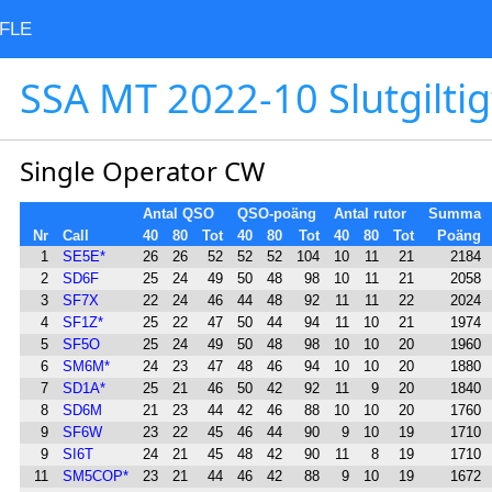
FLE
SSA MT 2022-10 Slutgiltig
Single Operator CW
Antal QSO
QSO-poäng
Antal rutor
Summa
Nr
Call
40
80
Tot
40
80
Tot
40
80
Tot
Poäng
1
SE5E*
26
26
52
52
52
104
10
11
21
2184
2
SD6F
25
24
49
50
48
98
10
11
21
2058
3
SF7X
22
24
46
44
48
92
11
11
22
2024
4
SF1Z*
25
22
47
50
44
94
11
10
21
1974
5
SF5O
25
24
49
50
48
98
10
10
20
1960
6
SM6M*
24
23
47
48
46
94
10
10
20
1880
7
SD1A*
25
21
46
50
42
92
11
9
20
1840
8
SD6M
21
23
44
42
46
88
10
10
20
1760
9
SF6W
23
22
45
46
44
90
9
10
19
1710
9
SI6T
24
21
45
48
42
90
11
8
19
1710
11
SM5COP*
23
21
44
46
42
88
9
10
19
1672