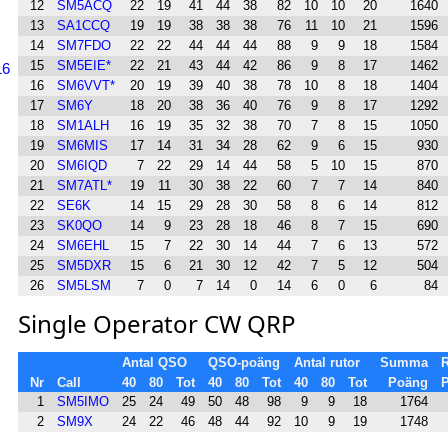
12
SM5ACQ
22
19
41
44
38
82
10
10
20
1640
13
SA1CCQ
19
19
38
38
38
76
11
10
21
1596
14
SM7FDO
22
22
44
44
44
88
9
9
18
1584
15
SM5EIE*
22
21
43
44
42
86
9
8
17
1462
16
16
SM6VVT*
20
19
39
40
38
78
10
8
18
1404
17
SM6Y
18
20
38
36
40
76
9
8
17
1292
18
SM1ALH
16
19
35
32
38
70
7
8
15
1050
19
SM6MIS
17
14
31
34
28
62
9
6
15
930
20
SM6IQD
7
22
29
14
44
58
5
10
15
870
21
SM7ATL*
19
11
30
38
22
60
7
7
14
840
22
SE6K
14
15
29
28
30
58
8
6
14
812
23
SK0QO
14
9
23
28
18
46
8
7
15
690
24
SM6EHL
15
7
22
30
14
44
7
6
13
572
25
SM5DXR
15
6
21
30
12
42
7
5
12
504
26
SM5LSM
7
0
7
14
0
14
6
0
6
84
Single Operator CW QRP
Antal QSO
QSO-poäng
Antal rutor
Summa
R
Nr
Call
40
80
Tot
40
80
Tot
40
80
Tot
Poäng
1
SM5IMO
25
24
49
50
48
98
9
9
18
1764
2
SM9X
24
22
46
48
44
92
10
9
19
1748