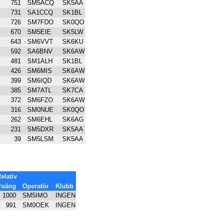
751
SM5ACQ
SK5AA
731
SA1CCQ
SK1BL
726
SM7FDO
SK0QO
670
SM5EIE
SK5LW
643
SM6VVT
SK6KU
592
SA6BNV
SK6AW
481
SM1ALH
SK1BL
426
SM6MIS
SK6AW
399
SM6IQD
SK6AW
385
SM7ATL
SK7CA
372
SM6FZO
SK6AW
316
SM0NUE
SK0QO
262
SM6EHL
SK6AG
231
SM5DXR
SK5AA
39
SM5LSM
SK5AA
elativ
Poäng
Operatör
Klubb
1000
SM5IMO
INGEN
991
SM0OEK
INGEN