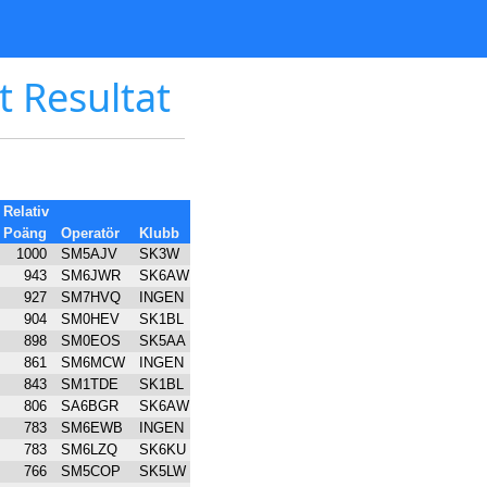
t Resultat
Relativ
Poäng
Operatör
Klubb
1000
SM5AJV
SK3W
943
SM6JWR
SK6AW
927
SM7HVQ
INGEN
904
SM0HEV
SK1BL
898
SM0EOS
SK5AA
861
SM6MCW
INGEN
843
SM1TDE
SK1BL
806
SA6BGR
SK6AW
783
SM6EWB
INGEN
783
SM6LZQ
SK6KU
766
SM5COP
SK5LW