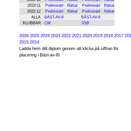
2022-11
Preliminärt
Rättat
Preliminärt
Rättat
2022-12
Preliminärt
Rättat
Preliminärt
Rättat
ALLA
BÄST-AV-8
BÄST-AV-8
KLUBBAR
CW
SSB
2026
2025
2024
2023
2022
2021
2020
2019
2018
2017
20
2015
2014
Ladda hem ditt diplom genom att klicka på siffran för
placering i Bäst-av-8!