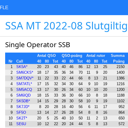
FLE
SSA MT 2022-08 Slutgiltig
Single Operator SSB
Antal QSO
QSO-poäng
Antal rutor
Summa
Nr
Call
40
80
Tot
40
80
Tot
40
80
Tot
Poäng
1
SK5A*
20
23
43
40
46
86
12
13
25
2150
2
SM6CKS*
18
17
35
36
34
70
11
9
20
1400
3
SM7DQV*
11
22
33
22
44
66
8
13
21
1386
4
SM7ATL*
17
15
32
34
30
64
9
10
19
1216
5
SM5ACQ
13
17
30
26
34
60
10
10
20
1200
6
SM6IQD
18
15
33
36
30
66
10
8
18
1188
7
SK5DB*
14
15
29
28
30
58
10
9
19
1102
8
SK7JD*
8
20
28
16
40
56
6
11
17
952
9
SF5O
13
14
27
26
28
54
8
8
16
864
10
SK2T*
20
5
25
40
10
50
11
2
13
650
11
SE6U
10
12
22
20
24
44
5
8
13
572