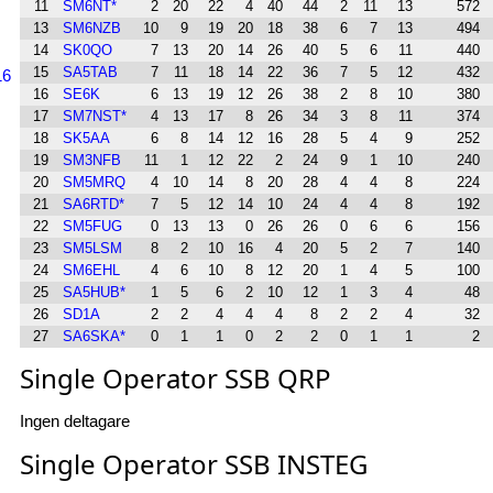
11
SM6NT*
2
20
22
4
40
44
2
11
13
572
13
SM6NZB
10
9
19
20
18
38
6
7
13
494
14
SK0QO
7
13
20
14
26
40
5
6
11
440
15
SA5TAB
7
11
18
14
22
36
7
5
12
432
16
16
SE6K
6
13
19
12
26
38
2
8
10
380
17
SM7NST*
4
13
17
8
26
34
3
8
11
374
18
SK5AA
6
8
14
12
16
28
5
4
9
252
19
SM3NFB
11
1
12
22
2
24
9
1
10
240
20
SM5MRQ
4
10
14
8
20
28
4
4
8
224
21
SA6RTD*
7
5
12
14
10
24
4
4
8
192
22
SM5FUG
0
13
13
0
26
26
0
6
6
156
23
SM5LSM
8
2
10
16
4
20
5
2
7
140
24
SM6EHL
4
6
10
8
12
20
1
4
5
100
25
SA5HUB*
1
5
6
2
10
12
1
3
4
48
26
SD1A
2
2
4
4
4
8
2
2
4
32
27
SA6SKA*
0
1
1
0
2
2
0
1
1
2
Single Operator SSB QRP
Ingen deltagare
Single Operator SSB INSTEG