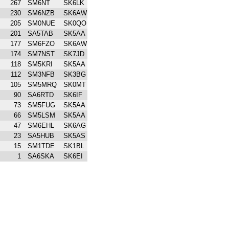
267
SM6NT
SK6LK
230
SM6NZB
SK6AW
205
SM0NUE
SK0QO
201
SA5TAB
SK5AA
177
SM6FZO
SK6AW
174
SM7NST
SK7JD
118
SM5KRI
SK5AA
112
SM3NFB
SK3BG
105
SM5MRQ
SK0MT
90
SA6RTD
SK6IF
73
SM5FUG
SK5AA
66
SM5LSM
SK5AA
47
SM6EHL
SK6AG
23
SA5HUB
SK5AS
15
SM1TDE
SK1BL
1
SA6SKA
SK6EI