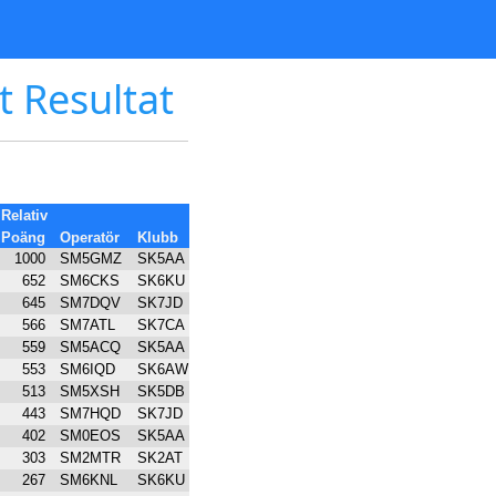
t Resultat
Relativ
Poäng
Operatör
Klubb
1000
SM5GMZ
SK5AA
652
SM6CKS
SK6KU
645
SM7DQV
SK7JD
566
SM7ATL
SK7CA
559
SM5ACQ
SK5AA
553
SM6IQD
SK6AW
513
SM5XSH
SK5DB
443
SM7HQD
SK7JD
402
SM0EOS
SK5AA
303
SM2MTR
SK2AT
267
SM6KNL
SK6KU