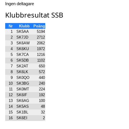
Ingen deltagare
Klubbresultat SSB
Nr
Klubb
Poäng
1
SK5AA
5194
2
SK7JD
2712
3
SK6AW
2062
4
SK6KU
1972
5
SK7CA
1216
6
SK5DB
1102
7
SK2AT
650
8
SK6LK
572
9
SK0QO
440
10
SK3BG
240
11
SK0MT
224
12
SK6IF
192
13
SK6AG
100
14
SK5AS
48
15
SK1BL
32
16
SK6EI
2