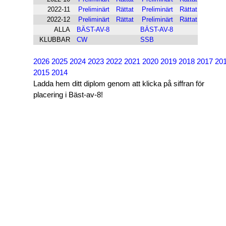
2022-11
Preliminärt
Rättat
Preliminärt
Rättat
2022-12
Preliminärt
Rättat
Preliminärt
Rättat
ALLA
BÄST-AV-8
BÄST-AV-8
KLUBBAR
CW
SSB
2026
2025
2024
2023
2022
2021
2020
2019
2018
2017
20
2015
2014
Ladda hem ditt diplom genom att klicka på siffran för
placering i Bäst-av-8!