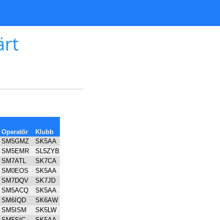
ärt
Operatör
Klubb
SM5GMZ
SK5AA
SM5EMR
SL5ZYB
SM7ATL
SK7CA
SM0EOS
SK5AA
SM7DQV
SK7JD
SM5ACQ
SK5AA
SM6IQD
SK6AW
SM5ISM
SK5LW
SM5SIC
SK5AA