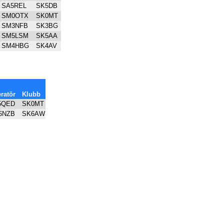
SA5REL
SK5DB
SM0OTX
SK0MT
SM3NFB
SK3BG
SM5LSM
SK5AA
SM4HBG
SK4AV
ratör
Klubb
5QED
SK0MT
6NZB
SK6AW