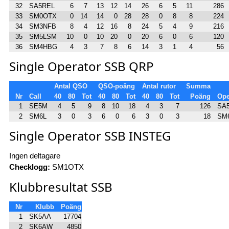
32
SA5REL
6
7
13
12
14
26
6
5
11
286
33
SM0OTX
0
14
14
0
28
28
0
8
8
224
34
SM3NFB
8
4
12
16
8
24
5
4
9
216
35
SM5LSM
10
0
10
20
0
20
6
0
6
120
36
SM4HBG
4
3
7
8
6
14
3
1
4
56
Single Operator SSB QRP
Antal QSO
QSO-poäng
Antal rutor
Summa
Nr
Call
40
80
Tot
40
80
Tot
40
80
Tot
Poäng
Ope
1
SE5M
4
5
9
8
10
18
4
3
7
126
SA
2
SM6L
3
0
3
6
0
6
3
0
3
18
SM
Single Operator SSB INSTEG
Ingen deltagare
Checklogg:
SM1OTX
Klubbresultat SSB
Nr
Klubb
Poäng
1
SK5AA
17704
2
SK6AW
4850