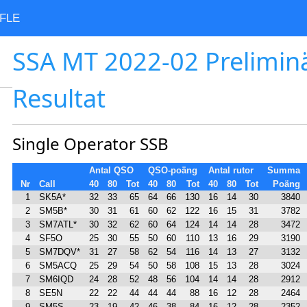
FLE
SSA MT 2022-02 Prelimin
Resultat
Single Operator SSB
Antal QSO
QSO-poäng
Antal rutor
Summa
Nr
Call
40
80
Tot
40
80
Tot
40
80
Tot
Poäng
1
SK5A*
32
33
65
64
66
130
16
14
30
3840
2
SM5B*
30
31
61
60
62
122
16
15
31
3782
3
SM7ATL*
30
32
62
60
64
124
14
14
28
3472
4
SF5O
25
30
55
50
60
110
13
16
29
3190
5
SM7DQV*
31
27
58
62
54
116
14
13
27
3132
6
SM5ACQ
25
29
54
50
58
108
15
13
28
3024
7
SM6IQD
24
28
52
48
56
104
14
14
28
2912
8
SE5N
22
22
44
44
44
88
16
12
28
2464
9
SM5S
23
19
42
46
38
84
16
12
28
2352