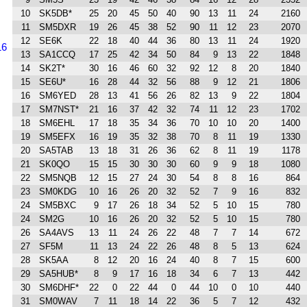
10
SK5DB*
25
20
45
50
40
90
13
11
24
2160
11
SM5DXR
19
26
45
38
52
90
11
12
23
2070
12
SE6K
22
18
40
44
36
80
13
11
24
1920
16
13
SA1CCQ
17
25
42
34
50
84
9
13
22
1848
14
SK2T*
30
16
46
60
32
92
12
8
20
1840
15
SE6U*
16
28
44
32
56
88
9
12
21
1806
16
SM6YED
28
13
41
56
26
82
13
9
22
1804
17
SM7NST*
21
16
37
42
32
74
11
12
23
1702
18
SM6EHL
17
18
35
34
36
70
10
10
20
1400
19
SM5EFX
16
19
35
32
38
70
8
11
19
1330
20
SA5TAB
13
18
31
26
36
62
8
11
19
1178
21
SK0QO
15
15
30
30
30
60
9
9
18
1080
22
SM5NQB
12
15
27
24
30
54
8
8
16
864
23
SM0KDG
10
16
26
20
32
52
7
9
16
832
24
SM5BXC
9
17
26
18
34
52
5
10
15
780
24
SM2G
10
16
26
20
32
52
5
10
15
780
26
SA4AVS
13
11
24
26
22
48
7
7
14
672
27
SF5M
11
13
24
22
26
48
8
5
13
624
28
SK5AA
8
12
20
16
24
40
8
7
15
600
29
SA5HUB*
8
9
17
16
18
34
6
7
13
442
30
SM6DHF*
22
0
22
44
0
44
10
0
10
440
31
SM0WAV
7
11
18
14
22
36
5
7
12
432