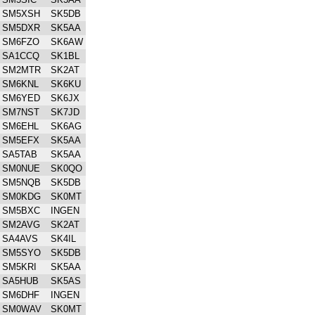
SM5XSH
SK5DB
SM5DXR
SK5AA
SM6FZO
SK6AW
SA1CCQ
SK1BL
SM2MTR
SK2AT
SM6KNL
SK6KU
SM6YED
SK6JX
SM7NST
SK7JD
SM6EHL
SK6AG
SM5EFX
SK5AA
SA5TAB
SK5AA
SM0NUE
SK0QO
SM5NQB
SK5DB
SM0KDG
SK0MT
SM5BXC
INGEN
SM2AVG
SK2AT
SA4AVS
SK4IL
SM5SYO
SK5DB
SM5KRI
SK5AA
SA5HUB
SK5AS
SM6DHF
INGEN
SM0WAV
SK0MT