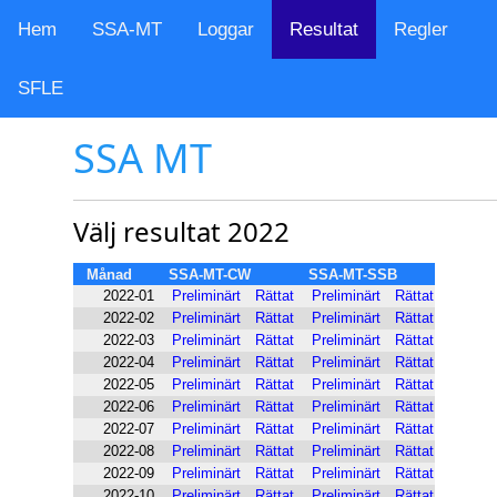
Hem
SSA-MT
Loggar
Resultat
Regler
SFLE
SSA MT
Välj resultat 2022
Månad
SSA-MT-CW
SSA-MT-SSB
2022-01
Preliminärt
Rättat
Preliminärt
Rättat
2022-02
Preliminärt
Rättat
Preliminärt
Rättat
2022-03
Preliminärt
Rättat
Preliminärt
Rättat
2022-04
Preliminärt
Rättat
Preliminärt
Rättat
2022-05
Preliminärt
Rättat
Preliminärt
Rättat
2022-06
Preliminärt
Rättat
Preliminärt
Rättat
2022-07
Preliminärt
Rättat
Preliminärt
Rättat
2022-08
Preliminärt
Rättat
Preliminärt
Rättat
2022-09
Preliminärt
Rättat
Preliminärt
Rättat
2022-10
Preliminärt
Rättat
Preliminärt
Rättat