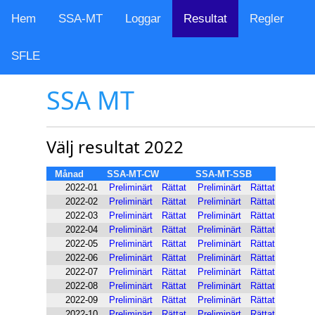
Hem
SSA-MT
Loggar
Resultat
Regler
SFLE
SSA MT
Välj resultat 2022
Månad
SSA-MT-CW
SSA-MT-SSB
2022-01
Preliminärt
Rättat
Preliminärt
Rättat
2022-02
Preliminärt
Rättat
Preliminärt
Rättat
2022-03
Preliminärt
Rättat
Preliminärt
Rättat
2022-04
Preliminärt
Rättat
Preliminärt
Rättat
2022-05
Preliminärt
Rättat
Preliminärt
Rättat
2022-06
Preliminärt
Rättat
Preliminärt
Rättat
2022-07
Preliminärt
Rättat
Preliminärt
Rättat
2022-08
Preliminärt
Rättat
Preliminärt
Rättat
2022-09
Preliminärt
Rättat
Preliminärt
Rättat
2022-10
Preliminärt
Rättat
Preliminärt
Rättat