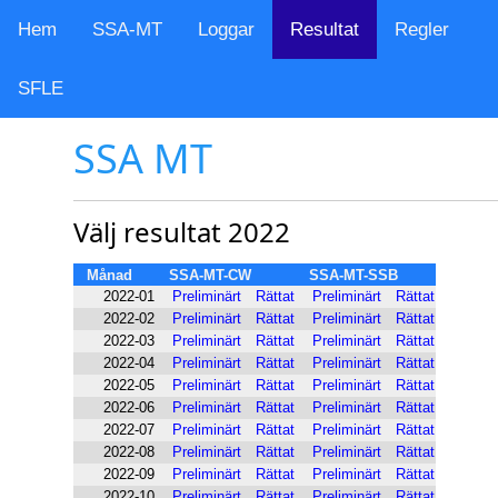
Hem
SSA-MT
Loggar
Resultat
Regler
SFLE
SSA MT
Välj resultat 2022
Månad
SSA-MT-CW
SSA-MT-SSB
2022-01
Preliminärt
Rättat
Preliminärt
Rättat
2022-02
Preliminärt
Rättat
Preliminärt
Rättat
2022-03
Preliminärt
Rättat
Preliminärt
Rättat
2022-04
Preliminärt
Rättat
Preliminärt
Rättat
2022-05
Preliminärt
Rättat
Preliminärt
Rättat
2022-06
Preliminärt
Rättat
Preliminärt
Rättat
2022-07
Preliminärt
Rättat
Preliminärt
Rättat
2022-08
Preliminärt
Rättat
Preliminärt
Rättat
2022-09
Preliminärt
Rättat
Preliminärt
Rättat
2022-10
Preliminärt
Rättat
Preliminärt
Rättat