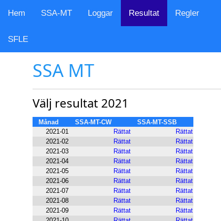
Hem
SSA-MT
Loggar
Resultat
Regler
SFLE
SSA MT
Välj resultat 2021
Månad
SSA-MT-CW
SSA-MT-SSB
2021-01
Rättat
Rättat
2021-02
Rättat
Rättat
2021-03
Rättat
Rättat
2021-04
Rättat
Rättat
2021-05
Rättat
Rättat
2021-06
Rättat
Rättat
2021-07
Rättat
Rättat
2021-08
Rättat
Rättat
2021-09
Rättat
Rättat
2021-10
Rättat
Rättat