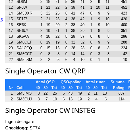
12
SD6M
3
18
21
5
36
41
2
9
11
451
12
SF6W
1
21
22
2
39
41
1
10
11
451
14
SM5DXR
3
22
25
6
41
47
0
9
9
423
15
SF1Z*
2
21
23
4
38
42
1
9
10
420
16
16
SE6K
1
19
20
2
38
40
1
9
10
400
17
SE6U*
2
19
21
1
38
39
1
8
9
351
18
SK5AA
4
18
22
8
29
37
0
8
8
296
19
SM6OEF
0
19
19
0
32
32
0
9
9
288
20
SA1CCQ
0
15
15
0
28
28
0
8
8
224
21
SM5CCT
0
8
8
0
14
14
0
3
3
42
22
SM5LSM
3
2
5
6
4
10
0
1
1
10
Single Operator CW QRP
Antal QSO
QSO-poäng
Antal rutor
Summa
R
Nr
Call
40
80
Tot
40
80
Tot
40
80
Tot
Poäng
1
SM5IMO
3
22
25
6
43
49
2
11
13
637
2
SM3GUJ
3
7
10
6
13
19
2
4
6
114
Single Operator CW INSTEG
Ingen deltagare
Checklogg:
SF7X