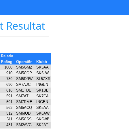
t Resultat
Relativ
Poäng
Operatör
Klubb
1000
SM5GMZ
SK5AA
910
SM5COP
SK5LW
739
SM5DRW
SL5ZXR
690
SA7AJC
INGEN
616
SM1TDE
SK1BL
591
SM7ATL
SK7CA
591
SM7RME
INGEN
563
SM5ACQ
SK5AA
512
SM6IQD
SK6AW
511
SM5CSS
SK5WB
431
SM2AVG
SK2AT