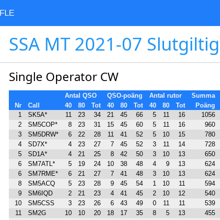
FLE
SSA MT 2021-07 Slutgiltig
Single Operator CW
Antal QSO
QSO-poäng
Antal rutor
Summa
Nr
Call
40
80
Tot
40
80
Tot
40
80
Tot
Poäng
1
SK5A*
11
23
34
21
45
66
5
11
16
1056
2
SM5COP*
8
23
31
15
45
60
5
11
16
960
3
SM5DRW*
6
22
28
11
41
52
5
10
15
780
4
SD7X*
4
23
27
7
45
52
3
11
14
728
5
SD1A*
4
21
25
8
42
50
3
10
13
650
6
SM7ATL*
5
19
24
10
38
48
4
9
13
624
6
SM7RME*
6
21
27
7
41
48
3
10
13
624
8
SM5ACQ
5
23
28
9
45
54
1
10
11
594
9
SM6IQD
2
21
23
4
41
45
2
10
12
540
10
SM5CSS
3
23
26
6
43
49
0
11
11
539
11
SM2G
10
10
20
18
17
35
8
5
13
455