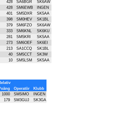
428
SA6BGR
SK6AW
428
SM6EWB
INGEN
401
SM5DXR
SK5AA
398
SM0HEV
SK1BL
379
SM6FZO
SK6AW
333
SM6KNL
SK6KU
281
SM5KRI
SK5AA
273
SM6OEF
SK6EI
213
SA1CCQ
SK1BL
40
SM5CCT
SK3W
10
SM5LSM
SK5AA
elativ
Poäng
Operatör
Klubb
1000
SM5IMO
INGEN
179
SM3GUJ
SK3GA