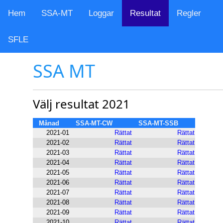
Hem
SSA-MT
Loggar
Resultat
Regler
SFLE
SSA MT
Välj resultat 2021
Månad
SSA-MT-CW
SSA-MT-SSB
2021-01
Rättat
Rättat
2021-02
Rättat
Rättat
2021-03
Rättat
Rättat
2021-04
Rättat
Rättat
2021-05
Rättat
Rättat
2021-06
Rättat
Rättat
2021-07
Rättat
Rättat
2021-08
Rättat
Rättat
2021-09
Rättat
Rättat
2021-10
Rättat
Rättat