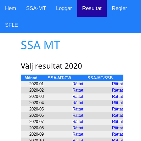
Hem
SSA-MT
Loggar
Resultat
Regler
SFLE
SSA MT
Välj resultat 2020
Månad
SSA-MT-CW
SSA-MT-SSB
2020-01
Rättat
Rättat
2020-02
Rättat
Rättat
2020-03
Rättat
Rättat
2020-04
Rättat
Rättat
2020-05
Rättat
Rättat
2020-06
Rättat
Rättat
2020-07
Rättat
Rättat
2020-08
Rättat
Rättat
2020-09
Rättat
Rättat
2020-10
Rättat
Rättat