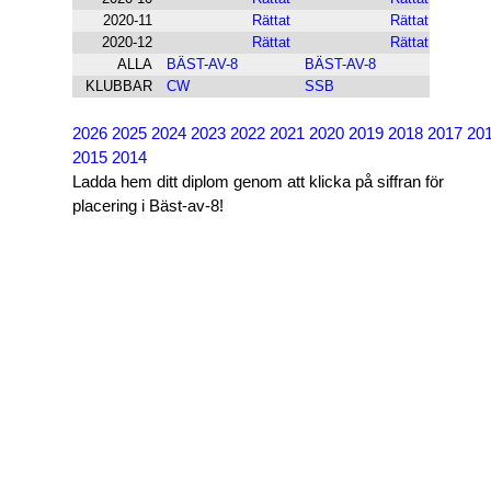
2020-11
Rättat
Rättat
2020-12
Rättat
Rättat
ALLA
BÄST-AV-8
BÄST-AV-8
KLUBBAR
CW
SSB
2026
2025
2024
2023
2022
2021
2020
2019
2018
2017
20
2015
2014
Ladda hem ditt diplom genom att klicka på siffran för
placering i Bäst-av-8!