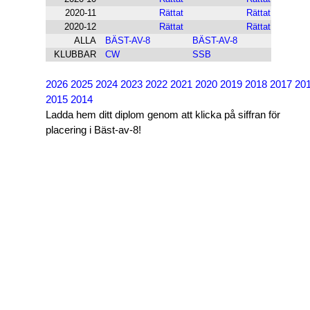
2020-11
Rättat
Rättat
2020-12
Rättat
Rättat
ALLA
BÄST-AV-8
BÄST-AV-8
KLUBBAR
CW
SSB
2026
2025
2024
2023
2022
2021
2020
2019
2018
2017
20
2015
2014
Ladda hem ditt diplom genom att klicka på siffran för
placering i Bäst-av-8!