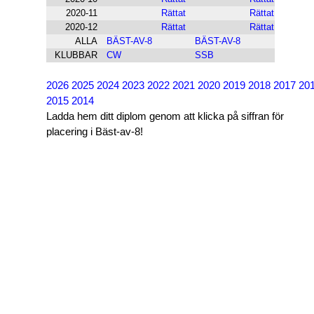
2020-11
Rättat
Rättat
2020-12
Rättat
Rättat
ALLA
BÄST-AV-8
BÄST-AV-8
KLUBBAR
CW
SSB
2026
2025
2024
2023
2022
2021
2020
2019
2018
2017
20
2015
2014
Ladda hem ditt diplom genom att klicka på siffran för
placering i Bäst-av-8!