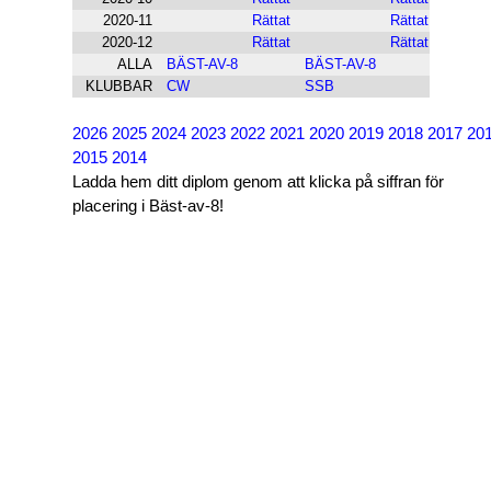
2020-11
Rättat
Rättat
2020-12
Rättat
Rättat
ALLA
BÄST-AV-8
BÄST-AV-8
KLUBBAR
CW
SSB
2026
2025
2024
2023
2022
2021
2020
2019
2018
2017
20
2015
2014
Ladda hem ditt diplom genom att klicka på siffran för
placering i Bäst-av-8!