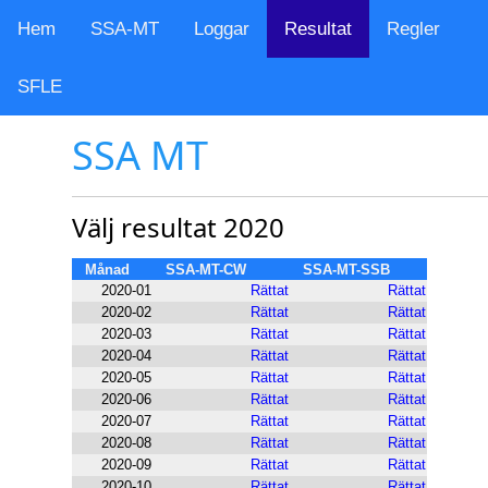
Hem
SSA-MT
Loggar
Resultat
Regler
SFLE
SSA MT
Välj resultat 2020
Månad
SSA-MT-CW
SSA-MT-SSB
2020-01
Rättat
Rättat
2020-02
Rättat
Rättat
2020-03
Rättat
Rättat
2020-04
Rättat
Rättat
2020-05
Rättat
Rättat
2020-06
Rättat
Rättat
2020-07
Rättat
Rättat
2020-08
Rättat
Rättat
2020-09
Rättat
Rättat
2020-10
Rättat
Rättat