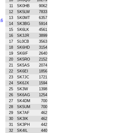
11
SK0HB
9062
12
SK5LW
7833
13
SK0MT
6357
16
14
SK3BG
5914
15
SK6LK
4561
16
SK3JR
3899
17
SL0CB
3563
18
SK6HD
3154
19
SK6IF
2640
20
SK5RO
2152
21
SK5AS
2074
22
SK6EI
1856
23
SK7JC
1721
24
SK6JX
1594
25
SK3W
1398
26
SK6AG
1254
27
SK4DM
700
28
SK5UM
700
29
SK7AF
462
30
SK3IK
462
31
SK3PH
442
32
SK4IL
440