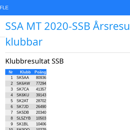
FLE
SSA MT 2020-SSB Årsresu
klubbar
Klubbresultat SSB
Nr
Klubb
Poäng
1
SK5AA
80936
2
SK6AW
77294
3
SK7CA
41357
4
SK6KU
39143
5
SK2AT
28702
6
SK7JD
26490
7
SK5DB
20340
8
SL5ZYB
10503
9
SK1BL
10406
10
SK0QO
10279