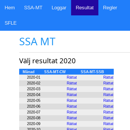
Hem
SSA-MT
Loggar
Resultat
Regler
SFLE
SSA MT
Välj resultat 2020
Månad
SSA-MT-CW
SSA-MT-SSB
2020-01
Rättat
Rättat
2020-02
Rättat
Rättat
2020-03
Rättat
Rättat
2020-04
Rättat
Rättat
2020-05
Rättat
Rättat
2020-06
Rättat
Rättat
2020-07
Rättat
Rättat
2020-08
Rättat
Rättat
2020-09
Rättat
Rättat
2020-10
Rättat
Rättat