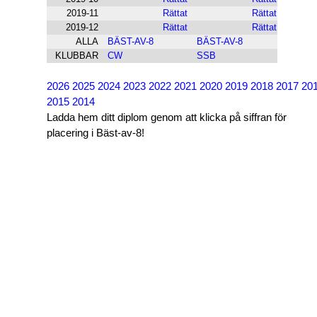
2019-11
Rättat
Rättat
2019-12
Rättat
Rättat
ALLA
BÄST-AV-8
BÄST-AV-8
KLUBBAR
CW
SSB
2026
2025
2024
2023
2022
2021
2020
2019
2018
2017
20
2015
2014
Ladda hem ditt diplom genom att klicka på siffran för
placering i Bäst-av-8!