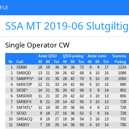
FLE
SSA MT 2019-06 Slutgiltig
Single Operator CW
Antal QSO
QSO-poäng
Antal rutor
Summa
Nr
Call
40
80
Tot
40
80
Tot
40
80
Tot
Poäng
1
SD6M
18
18
36
36
36
72
8
9
17
1224
2
SM6IQD
13
21
34
26
42
68
6
10
16
1088
3
SM6PPS*
14
21
35
28
42
70
5
10
15
1050
4
SM5COP
12
21
33
24
42
66
5
10
15
990
5
SE5E*
14
21
35
26
42
68
5
9
14
952
6
SM5DXR
11
21
32
20
42
62
3
10
13
806
7
SM5EFX
8
21
29
14
42
56
3
10
13
728
7
SM7ATL*
11
19
30
20
36
56
4
9
13
728
7
SF5O
9
18
27
16
36
52
5
9
14
728
10
SM5ACQ
9
18
27
18
36
54
3
10
13
702
11
SM0OY
7
19
26
14
36
50
4
10
14
700