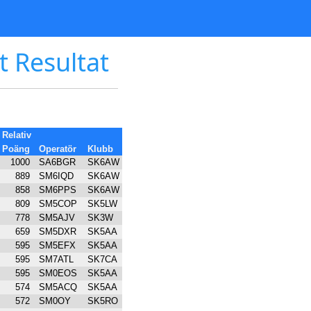
t Resultat
Relativ
Poäng
Operatör
Klubb
1000
SA6BGR
SK6AW
889
SM6IQD
SK6AW
858
SM6PPS
SK6AW
809
SM5COP
SK5LW
778
SM5AJV
SK3W
659
SM5DXR
SK5AA
595
SM5EFX
SK5AA
595
SM7ATL
SK7CA
595
SM0EOS
SK5AA
574
SM5ACQ
SK5AA
572
SM0OY
SK5RO