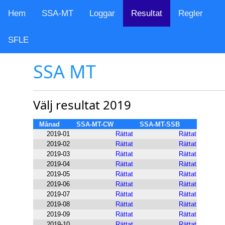
Hem
SSA-MT
Loggar
Resultat
Regler
SFLE
SSA MT
Välj resultat 2019
Månad
SSA-MT-CW
SSA-MT-SSB
2019-01
Rättat
Rättat
2019-02
Rättat
Rättat
2019-03
Rättat
Rättat
2019-04
Rättat
Rättat
2019-05
Rättat
Rättat
2019-06
Rättat
Rättat
2019-07
Rättat
Rättat
2019-08
Rättat
Rättat
2019-09
Rättat
Rättat
2019-10
Rättat
Rättat