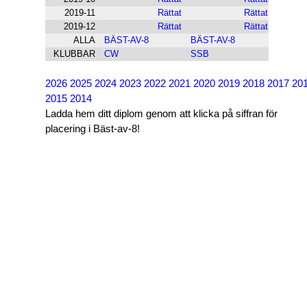
2019-11
Rättat
Rättat
2019-12
Rättat
Rättat
ALLA
BÄST-AV-8
BÄST-AV-8
KLUBBAR
CW
SSB
2026
2025
2024
2023
2022
2021
2020
2019
2018
2017
20
2015
2014
Ladda hem ditt diplom genom att klicka på siffran för
placering i Bäst-av-8!