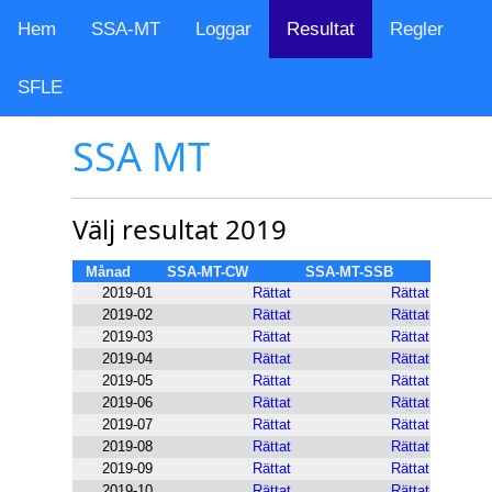
Hem
SSA-MT
Loggar
Resultat
Regler
SFLE
SSA MT
Välj resultat 2019
Månad
SSA-MT-CW
SSA-MT-SSB
2019-01
Rättat
Rättat
2019-02
Rättat
Rättat
2019-03
Rättat
Rättat
2019-04
Rättat
Rättat
2019-05
Rättat
Rättat
2019-06
Rättat
Rättat
2019-07
Rättat
Rättat
2019-08
Rättat
Rättat
2019-09
Rättat
Rättat
2019-10
Rättat
Rättat