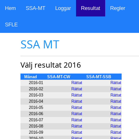
Hem
SSA-MT
Loggar
Resultat
Regler
SFLE
SSA MT
Välj resultat 2016
Månad
SSA-MT-CW
SSA-MT-SSB
2016-01
Rättat
Rättat
2016-02
Rättat
Rättat
2016-03
Rättat
Rättat
2016-04
Rättat
Rättat
2016-05
Rättat
Rättat
2016-06
Rättat
Rättat
2016-07
Rättat
Rättat
2016-08
Rättat
Rättat
2016-09
Rättat
Rättat
2016-10
Rättat
Rättat