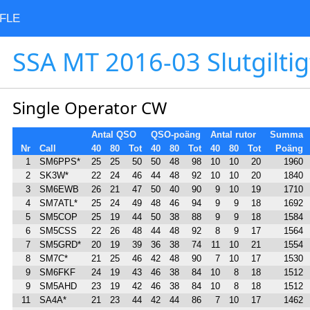
FLE
SSA MT 2016-03 Slutgiltig
Single Operator CW
Antal QSO
QSO-poäng
Antal rutor
Summa
Nr
Call
40
80
Tot
40
80
Tot
40
80
Tot
Poäng
1
SM6PPS*
25
25
50
50
48
98
10
10
20
1960
2
SK3W*
22
24
46
44
48
92
10
10
20
1840
3
SM6EWB
26
21
47
50
40
90
9
10
19
1710
4
SM7ATL*
25
24
49
48
46
94
9
9
18
1692
5
SM5COP
25
19
44
50
38
88
9
9
18
1584
6
SM5CSS
22
26
48
44
48
92
8
9
17
1564
7
SM5GRD*
20
19
39
36
38
74
11
10
21
1554
8
SM7C*
21
25
46
42
48
90
7
10
17
1530
9
SM6FKF
24
19
43
46
38
84
10
8
18
1512
9
SM5AHD
23
19
42
46
38
84
10
8
18
1512
11
SA4A*
21
23
44
42
44
86
7
10
17
1462