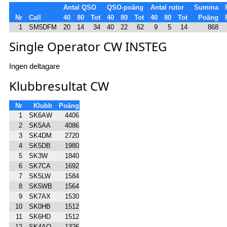
Antal QSO
QSO-poäng
Antal rutor
Summa
Nr
Call
40
80
Tot
40
80
Tot
40
80
Tot
Poäng
1
SM5DFM
20
14
34
40
22
62
9
5
14
868
Single Operator CW INSTEG
Ingen deltagare
Klubbresultat CW
Nr
Klubb
Poäng
1
SK6AW
4406
2
SK5AA
4086
3
SK4DM
2720
4
SK5DB
1980
5
SK3W
1840
6
SK7CA
1692
7
SK5LW
1584
8
SK5WB
1564
9
SK7AX
1530
10
SK0HB
1512
11
SK6HD
1512
12
SK4AO
1326