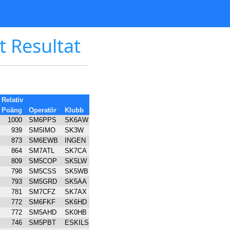
t Resultat
Relativ
Poäng
Operatör
Klubb
1000
SM6PPS
SK6AW
939
SM5IMO
SK3W
873
SM6EWB
INGEN
864
SM7ATL
SK7CA
809
SM5COP
SK5LW
798
SM5CSS
SK5WB
793
SM5GRD
SK5AA
781
SM7CFZ
SK7AX
772
SM6FKF
SK6HD
772
SM5AHD
SK0HB
746
SM5PBT
ESKILS