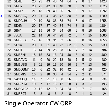
12
SE4E
20
23
43
40
44
84
9
8
17
1428
13
SM0Y
20
22
42
38
40
78
8
9
17
1326
14
SE5L*
21
18
39
40
36
76
8
9
17
1292
15
SM5ACQ
20
21
41
38
42
80
8
8
16
1280
16
16
SM0CUH
19
19
38
36
38
74
8
9
17
1258
17
SD6M
20
17
37
40
34
74
8
8
16
1184
18
SI5Y
17
19
36
34
34
68
8
8
16
1088
19
7S3A
22
14
36
44
28
72
8
7
15
1080
20
SM5EFX
17
16
33
34
32
66
8
8
16
1056
21
SD1A
20
11
31
40
22
62
10
5
15
930
22
SM0J
15
14
29
28
28
56
7
7
14
784
23
SM6EHL
18
15
33
16
24
40
6
6
12
480
23
SM2AVG
11
9
20
22
18
40
7
5
12
480
25
SM6USS
8
11
19
16
20
36
6
7
13
468
26
SM6GBM*
16
6
22
32
10
42
6
4
10
420
27
SM6MIS
16
2
18
30
4
34
9
2
11
374
28
SA1CCQ
14
7
21
18
8
26
5
4
9
234
29
SM5LSM
10
7
17
16
12
28
4
3
7
196
30
SM5GLC*
0
12
12
0
24
24
0
7
7
168
31
SM5BJT
5
3
8
6
2
8
2
1
3
24
Single Operator CW QRP