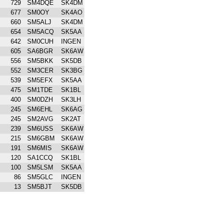
729
SM4DQE
SK4DM
677
SM0OY
SK4AO
660
SM5ALJ
SK4DM
654
SM5ACQ
SK5AA
642
SM0CUH
INGEN
605
SA6BGR
SK6AW
556
SM5BKK
SK5DB
552
SM3CER
SK3BG
539
SM5EFX
SK5AA
475
SM1TDE
SK1BL
400
SM0DZH
SK3LH
245
SM6EHL
SK6AG
245
SM2AVG
SK2AT
239
SM6USS
SK6AW
215
SM6GBM
SK6AW
191
SM6MIS
SK6AW
120
SA1CCQ
SK1BL
100
SM5LSM
SK5AA
86
SM5GLC
INGEN
13
SM5BJT
SK5DB