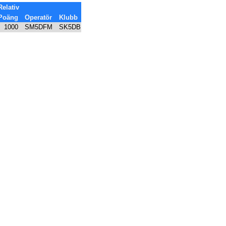
Relativ
Poäng
Operatör
Klubb
1000
SM5DFM
SK5DB