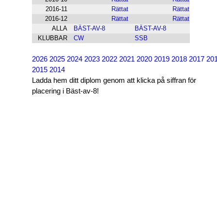
2016-11
Rättat
Rättat
2016-12
Rättat
Rättat
ALLA
BÄST-AV-8
BÄST-AV-8
KLUBBAR
CW
SSB
2026
2025
2024
2023
2022
2021
2020
2019
2018
2017
20
2015
2014
Ladda hem ditt diplom genom att klicka på siffran för
placering i Bäst-av-8!