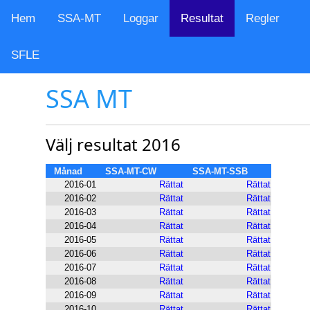
Hem
SSA-MT
Loggar
Resultat
Regler
SFLE
SSA MT
Välj resultat 2016
Månad
SSA-MT-CW
SSA-MT-SSB
2016-01
Rättat
Rättat
2016-02
Rättat
Rättat
2016-03
Rättat
Rättat
2016-04
Rättat
Rättat
2016-05
Rättat
Rättat
2016-06
Rättat
Rättat
2016-07
Rättat
Rättat
2016-08
Rättat
Rättat
2016-09
Rättat
Rättat
2016-10
Rättat
Rättat